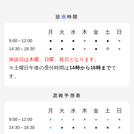
診
療
時間
月
火
水
木
金
土
日
9:00～12:00
●
●
●
×
●
●
×
14:30～18:30
●
●
●
×
●
※
×
休診日は木曜、日曜、祝日となります。
※土曜日午後の受付時間は
14時から16時まで
で
す。
混雑予想表
月
火
水
木
金
土
日
9:00～12:00
●
●
●
×
●
●
×
14:30～18:30
●
●
●
×
●
●
×