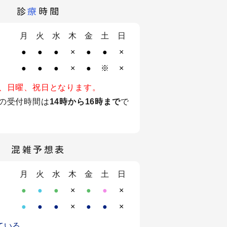
診
療
時間
月
火
水
木
金
土
日
●
●
●
×
●
●
×
●
●
●
×
●
※
×
、日曜、祝日となります。
の受付時間は
14時から16時まで
で
混雑予想表
月
火
水
木
金
土
日
●
●
●
×
●
●
×
●
●
●
×
●
●
×
ている