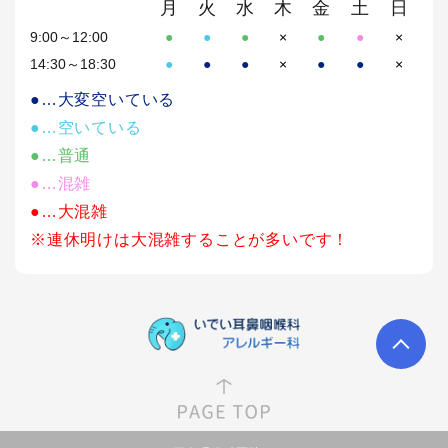
月
火
水
木
金
土
日
9:00～12:00
●
●
●
×
●
●
×
14:30～18:30
●
●
●
×
●
●
×
●…大変空いている
●…空いている
●…普通
●…混雑
●…大混雑
※連休明けは大混雑することが多いです！