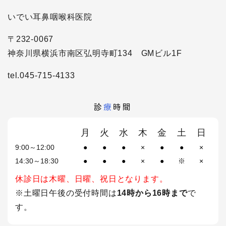
いでい耳鼻咽喉科医院
〒232-0067
神奈川県横浜市南区弘明寺町134 GMビル1F
tel.045-715-4133
診
療
時間
月
火
水
木
金
土
日
9:00～12:00
●
●
●
×
●
●
×
14:30～18:30
●
●
●
×
●
※
×
休診日は木曜、日曜、祝日となります。
※土曜日午後の受付時間は
14時から16時まで
で
す。