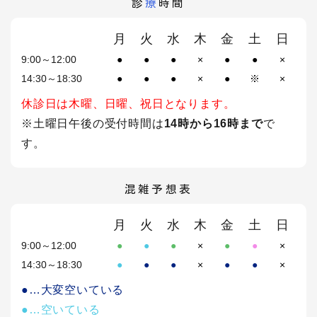
診
療
時間
月
火
水
木
金
土
日
9:00～12:00
●
●
●
×
●
●
×
14:30～18:30
●
●
●
×
●
※
×
休診日は木曜、日曜、祝日となります。
※土曜日午後の受付時間は
14時から16時まで
で
す。
混雑予想表
月
火
水
木
金
土
日
9:00～12:00
●
●
●
×
●
●
×
14:30～18:30
●
●
●
×
●
●
×
●…大変空いている
●…空いている