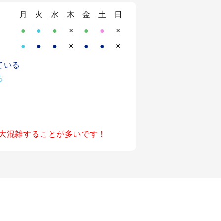
月
火
水
木
金
土
日
●
●
●
×
●
●
×
●
●
●
×
●
●
×
ている
る
大混雑することが多いです！