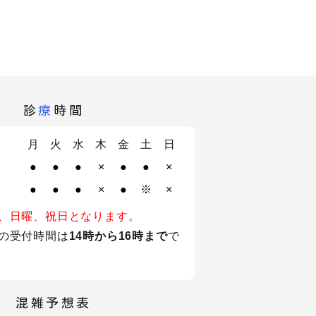
診
療
時間
月
火
水
木
金
土
日
●
●
●
×
●
●
×
●
●
●
×
●
※
×
、日曜、祝日となります。
の受付時間は
14時から16時まで
で
混雑予想表