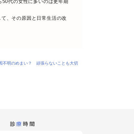
ら50代の女性に多いのは更年期
して、その原因と日常生活の改
】原因不明のめまい？ 頑張らないことも大切
診
療
時間