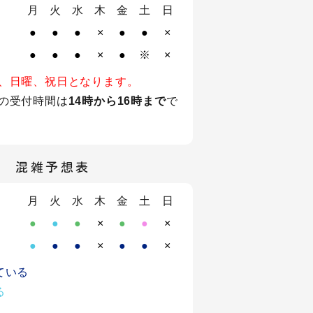
月
火
水
木
金
土
日
●
●
●
×
●
●
×
●
●
●
×
●
※
×
、日曜、祝日となります。
の受付時間は
14時から16時まで
で
混雑予想表
月
火
水
木
金
土
日
●
●
●
×
●
●
×
●
●
●
×
●
●
×
ている
る